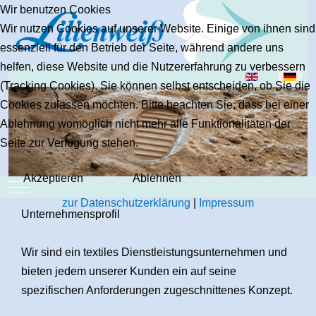
Wir benutzen Cookies
Wir nutzen Cookies auf unserer Website. Einige von ihnen sind
essenziell für den Betrieb der Seite, während andere uns
helfen, diese Website und die Nutzererfahrung zu verbessern
Sprache auswäh
(Tracking Cookies). Sie können selbst entscheiden, ob Sie die
Cookies zulassen möchten. Bitte beachten Sie, dass bei einer
Ablehnung womöglich nicht mehr alle Funktionalitäten der
Seite zur Verfügung stehen.
Akzeptieren
Ablehnen
Mobile Menu Toggle
zur Datenschutzerklärung
|
Impressum
Unternehmensprofil
Wir sind ein textiles Dienstleistungsunternehmen und
bieten jedem unserer Kunden ein auf seine
spezifischen Anforderungen zugeschnittenes Konzept.