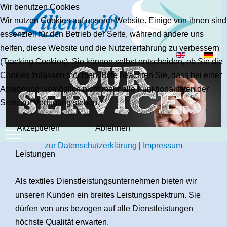
Wir benutzen Cookies
Wir nutzen Cookies auf unserer Website. Einige von ihnen sind
essenziell für den Betrieb der Seite, während andere uns
helfen, diese Website und die Nutzererfahrung zu verbessern
Sprache auswäh
(Tracking Cookies). Sie können selbst entscheiden, ob Sie die
Cookies zulassen möchten. Bitte beachten Sie, dass bei einer
Ablehnung womöglich nicht mehr alle Funktionalitäten der
Seite zur Verfügung stehen.
Akzeptieren
Ablehnen
Mobile Menu Toggle
zur Datenschutzerklärung
|
Impressum
Leistungen
Als textiles Dienstleistungsunternehmen bieten wir
unseren Kunden ein breites Leistungsspektrum. Sie
dürfen von uns bezogen auf alle Dienstleistungen
höchste Qualität erwarten.