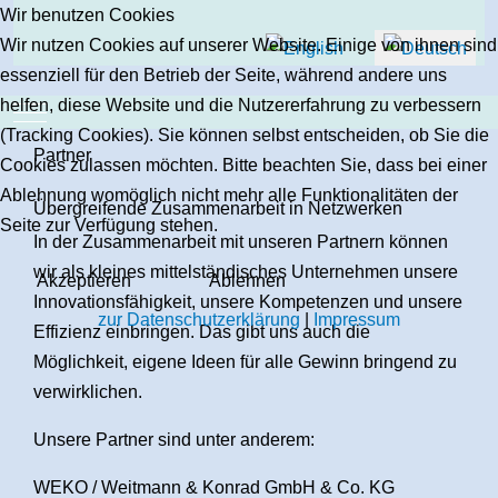
Wir benutzen Cookies
Sprache auswählen
Wir nutzen Cookies auf unserer Website. Einige von ihnen sind
essenziell für den Betrieb der Seite, während andere uns
helfen, diese Website und die Nutzererfahrung zu verbessern
Mobile Menu Toggle
(Tracking Cookies). Sie können selbst entscheiden, ob Sie die
Partner
Cookies zulassen möchten. Bitte beachten Sie, dass bei einer
Ablehnung womöglich nicht mehr alle Funktionalitäten der
Übergreifende Zusammenarbeit in Netzwerken
Seite zur Verfügung stehen.
In der Zusammenarbeit mit unseren Partnern können
wir als kleines mittelständisches Unternehmen unsere
Akzeptieren
Ablehnen
Innovationsfähigkeit, unsere Kompetenzen und unsere
zur Datenschutzerklärung
|
Impressum
Effizienz einbringen. Das gibt uns auch die
Möglichkeit, eigene Ideen für alle Gewinn bringend zu
verwirklichen.
Unsere Partner sind unter anderem:
WEKO / Weitmann & Konrad GmbH & Co. KG